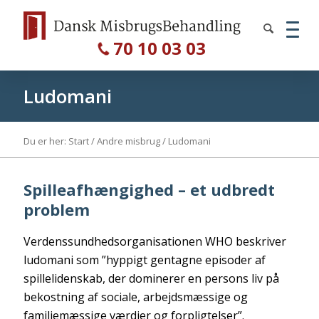
70 10 03 03
Ludomani
Du er her:
Start
/
Andre misbrug
/
Ludomani
Spilleafhængighed – et udbredt
problem
Verdenssundhedsorganisationen WHO beskriver
ludomani som ”hyppigt gentagne episoder af
spillelidenskab, der dominerer en persons liv på
bekostning af sociale, arbejdsmæssige og
familiemæssige værdier og forpligtelser”.