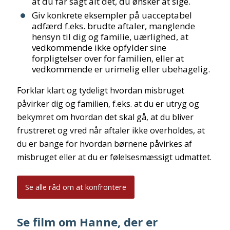
at du får sagt alt det, du ønsker at sige.
Giv konkrete eksempler på uacceptabel
adfærd f.eks. brudte aftaler, manglende
hensyn til dig og familie, uærlighed, at
vedkommende ikke opfylder sine
forpligtelser over for familien, eller at
vedkommende er urimelig eller ubehagelig.
Forklar klart og tydeligt hvordan misbruget
påvirker dig og familien, f.eks. at du er utryg og
bekymret om hvordan det skal gå, at du bliver
frustreret og vred når aftaler ikke overholdes, at
du er bange for hvordan børnene påvirkes af
misbruget eller at du er følelsesmæssigt udmattet.
Se alle råd om at konfrontere
Se film om Hanne, der er