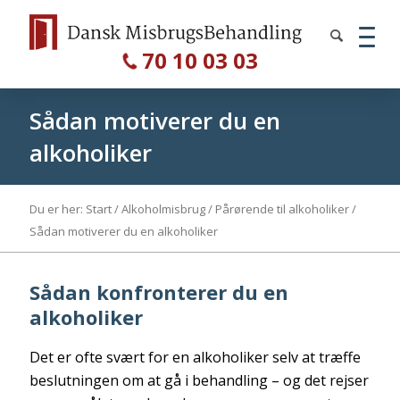
70 10 03 03
Sådan motiverer du en
alkoholiker
Du er her:
Start
/
Alkoholmisbrug
/
Pårørende til alkoholiker
/
Sådan motiverer du en alkoholiker
Sådan konfronterer du en
alkoholiker
Det er ofte svært for en alkoholiker selv at træffe
beslutningen om at gå i behandling – og det rejser