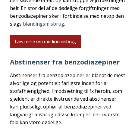
den sløvende effekt og kan stoppe vejrtrækningen
helt. En stor del af de dødelige forgiftninger med
benzodiazepiner sker i forbindelse med netop den
slags
blandingsmisbrug
.
Læs mere om medicinmisbrug
Abstinenser fra benzodiazepiner
Abstinenser fra benzodiazepiner er blandt de mest
alvorlige og potentielt farligste inden for al
stofafhængighed. I modsætning til fx heroin, som
sjældent er direkte livstruende ved abstinenser,
kan pludseligt ophør af benzodiazepiner ved
langvarigt misbrug udløse kramper, der i værste
fald kan være dødelige.