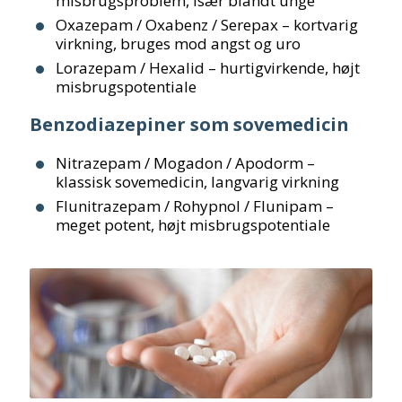
misbrugsproblem, især blandt unge
Oxazepam / Oxabenz / Serepax – kortvarig
virkning, bruges mod angst og uro
Lorazepam / Hexalid – hurtigvirkende, højt
misbrugspotentiale
Benzodiazepiner som sovemedicin
Nitrazepam / Mogadon / Apodorm –
klassisk sovemedicin, langvarig virkning
Flunitrazepam / Rohypnol / Flunipam –
meget potent, højt misbrugspotentiale