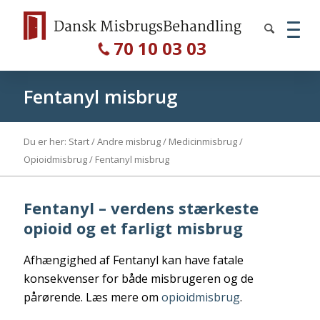
70 10 03 03
Fentanyl misbrug
Du er her:
Start
/
Andre misbrug
/
Medicinmisbrug
/
Opioidmisbrug
/
Fentanyl misbrug
Fentanyl – verdens stærkeste
opioid og et farligt misbrug
Afhængighed af Fentanyl kan have fatale
konsekvenser for både misbrugeren og de
pårørende. Læs mere om
opioidmisbrug
.