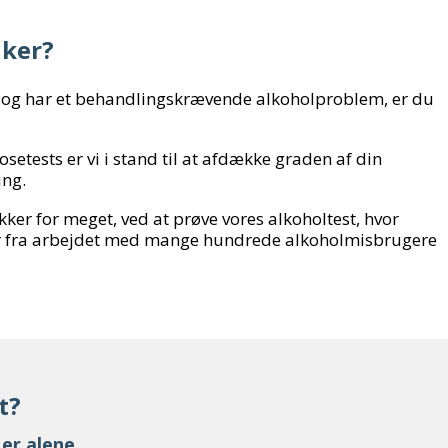
iker?
me og har et behandlingskrævende alkoholproblem, er du
etests er vi i stand til at afdække graden af din
ing.
kker for meget, ved at prøve vores alkoholtest, hvor
er fra arbejdet med mange hundrede alkoholmisbrugere
t?
er alene.