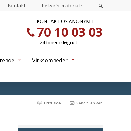
Kontakt
Rekvirér materiale
KONTAKT OS ANONYMT
70 10 03 03
- 24 timer i døgnet
rende
Virksomheder
Print side
Send til en ven