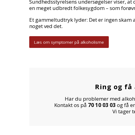
Sundhedsstyrelsens undersøgelser viser, at d
en meget udbredt folkesygdom – som forøvr
Et gammeltudtryk lyder: Det er ingen skam a
noget ved det.
Læs om symptomer på alkoholisme
Ring og få
Har du problemer med alkohol,
Kontakt os på
70 10 03 03
og få e
Vi tager 