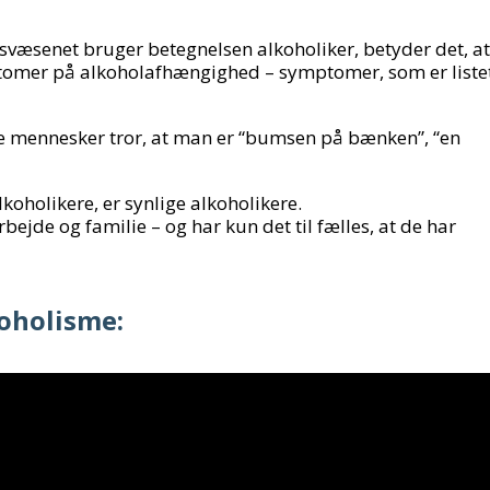
edsvæsenet bruger betegnelsen alkoholiker, betyder det, at
ptomer på alkoholafhængighed – symptomer, som er liste
e mennesker tror, at man er “bumsen på bænken”, “en
koholikere, er synlige alkoholikere.
bejde og familie – og har kun det til fælles, at de har
oholisme: