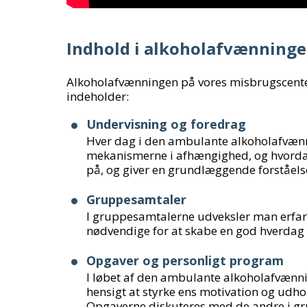
Indhold i alkoholafvænning
Alkoholafvænningen på vores misbrugscenter
indeholder:
Undervisning og foredrag
Hver dag i den ambulante alkoholafvæn
mekanismerne i afhængighed, og hvord
på, og giver en grundlæggende forståel
Gruppesamtaler
I gruppesamtalerne udveksler man erfarin
nødvendige for at skabe en god hverdag
Opgaver og personligt program
I løbet af den ambulante alkoholafvænni
hensigt at styrke ens motivation og udhol
Opgaverne diskuteres med de andre i g