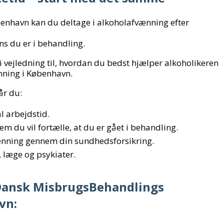
nhavn kan du deltage i alkoholafvænning efter
s du er i behandling.
vi vejledning til, hvordan du bedst hjælper alkoholikeren
ænning i København.
år du:
 arbejdstid.
 du vil fortælle, at du er gået i behandling.
vænning gennem din sundhedsforsikring.
læge og psykiater.
å Dansk MisbrugsBehandlings
vn: