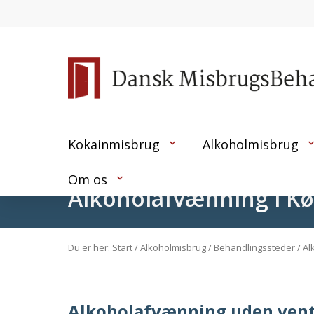
Kokainmisbrug
Alkoholmisbrug
Om os
Alkoholafvænning i K
Du er her:
Start
/
Alkoholmisbrug
/
Behandlingssteder
/
Al
Alkoholafvænning uden vent