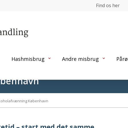
Find os her
Hashmisbrug
Andre misbrug
Pårø
øbenhavn
koholafvænning København
etid – start med det samme