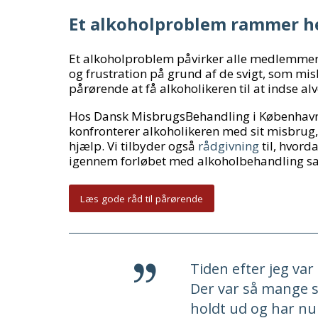
Et alkoholproblem rammer he
Et alkoholproblem påvirker alle medlemmer 
og frustration på grund af de svigt, som m
pårørende at få alkoholikeren til at indse alv
Hos Dansk MisbrugsBehandling i København 
konfronterer alkoholikeren med sit misbrug, 
hjælp. Vi tilbyder også
rådgivning
til, hvor
igennem forløbet med alkoholbehandling 
Læs gode råd til pårørende
Tiden efter jeg var
Der var så mange st
holdt ud og har nu 