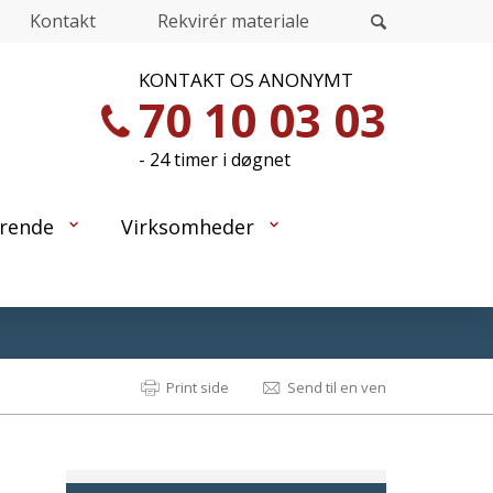
Kontakt
Rekvirér materiale
KONTAKT OS ANONYMT
70 10 03 03
- 24 timer i døgnet
rende
Virksomheder
Print side
Send til en ven