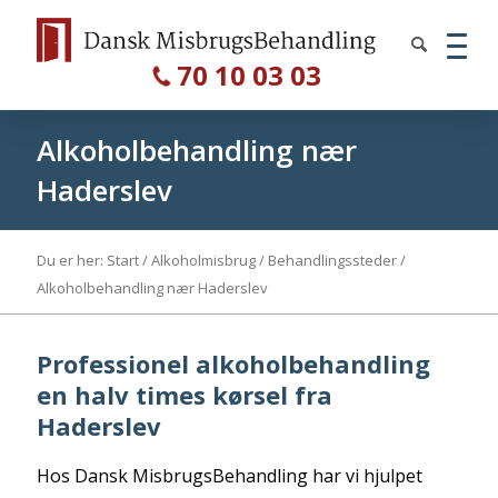
70 10 03 03
Alkoholbehandling nær
Haderslev
Du er her:
Start
/
Alkoholmisbrug
/
Behandlingssteder
/
Alkoholbehandling nær Haderslev
Professionel alkoholbehandling
en halv times kørsel fra
Haderslev
Hos Dansk MisbrugsBehandling har vi hjulpet