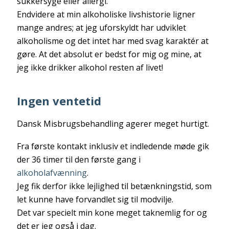
sukkersyge eller allergi.
Endvidere at min alkoholiske livshistorie ligner
mange andres; at jeg uforskyldt har udviklet
alkoholisme og det intet har med svag karaktér at
gøre. At det absolut er bedst for mig og mine, at
jeg ikke drikker alkohol resten af livet!
Ingen ventetid
Dansk Misbrugsbehandling agerer meget hurtigt.
Fra første kontakt inklusiv et indledende møde gik
der 36 timer til den første gang i
alkoholafvænning
.
Jeg fik derfor ikke lejlighed til betænkningstid, som
let kunne have forvandlet sig til modvilje.
Det var specielt min kone meget taknemlig for og
det er jeg også i dag.