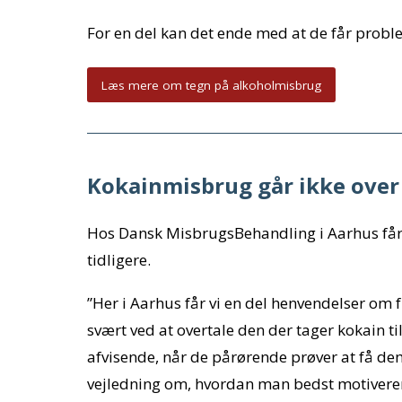
For en del kan det ende med at de får prob
Læs mere om tegn på alkoholmisbrug
Kokainmisbrug går ikke over 
Hos Dansk MisbrugsBehandling i Aarhus får
tidligere.
”Her i Aarhus får vi en del henvendelser om
svært ved at overtale den der tager kokain t
afvisende, når de pårørende prøver at få dem 
vejledning om, hvordan man bedst motiverer