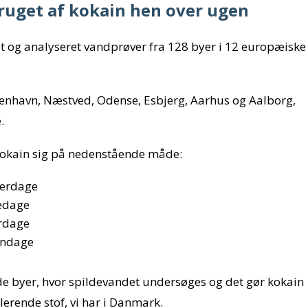
ruget af kokain hen over ugen
 og analyseret vandprøver fra 128 byer i 12 europæiske
enhavn, Næstved, Odense, Esbjerg, Aarhus og Aalborg,
.
 kokain sig på nedenstående måde:
verdage
redage
ørdage
øndage
e byer, hvor spildevandet undersøges og det gør kokain
erende stof, vi har i Danmark.