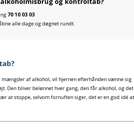
alkoholmisbrug og kontroltab?
ing
70 10 03 03
 åbne alle dage og døgnet rundt.
tab?
 mængder af alkohol, vil hjernen efterhånden vænne sig
øjt. Den bliver belønnet hver gang, den får alkohol, og det
r at stoppe, selvom fornuften siger, det er en god idé a