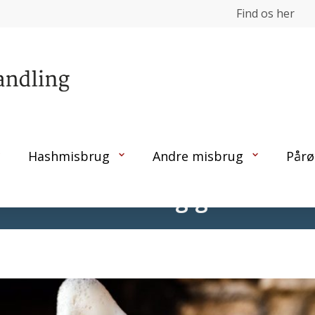
Find os her
Hashmisbrug
Andre misbrug
Pårø
 på alkoholafhængighed