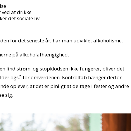
lse
 ved at drikke
er det sociale liv
den for det seneste år, har man udviklet alkoholisme.
omerne på alkoholafhængighed.
n lind strøm, og stopklodsen ikke fungerer, bliver det
gælder også for omverdenen. Kontroltab hænger derfor
e oplever, at det er pinligt at deltage i fester og andre
e sig.